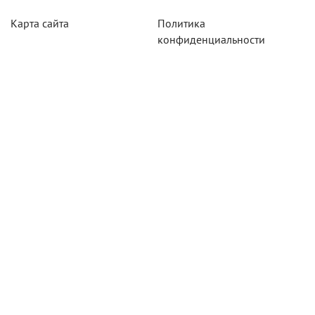
Карта сайта
Политика
конфиденциальности
Акции
Системы мониторинга
Оборудование
Агротехнологии
Карты для тахографов
Навигационнное
оборудование
Тахографическое
оборудование
Новосибирск
630007,
г.Новосибирск,
ул. Кривощёковская, 15 к7, оф. 7