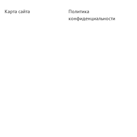
Карта сайта
Политика
конфиденциальности
Акции
Системы мониторинга
Оборудование
Агротехнологии
Карты для тахографов
Навигационнное
оборудование
Тахографическое
оборудование
Новосибирск
630007,
г.Новосибирск,
ул. Кривощёковская, 15 к7, оф. 7