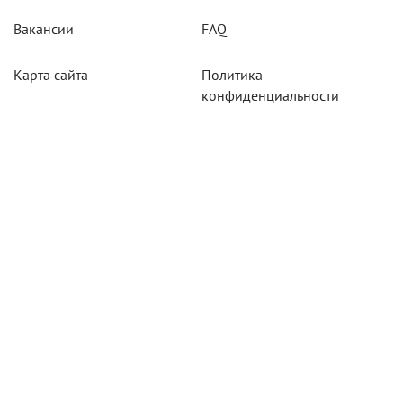
Вакансии
FAQ
Карта сайта
Политика
конфиденциальности
Акции
Системы мониторинга
Оборудование
Агротехнологии
Карты для тахографов
Навигационнное
оборудование
Тахографическое
оборудование