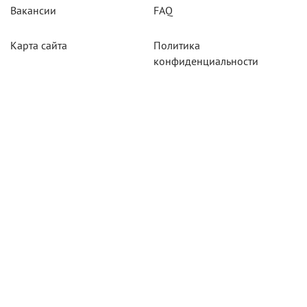
Вакансии
FAQ
Карта сайта
Политика
конфиденциальности
Акции
Системы мониторинга
Оборудование
Агротехнологии
Карты для тахографов
Навигационнное
оборудование
Тахографическое
оборудование
Новосибирск