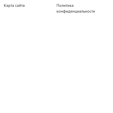
Карта сайта
Политика
конфиденциальности
Акции
Системы мониторинга
Оборудование
Агротехнологии
Карты для тахографов
Навигационнное
оборудование
Тахографическое
оборудование
Новосибирск
630007,
г.Новосибирск,
ул. Кривощёковская, 15 к7, оф. 7
Телефон: +7 (383) 36-36-500