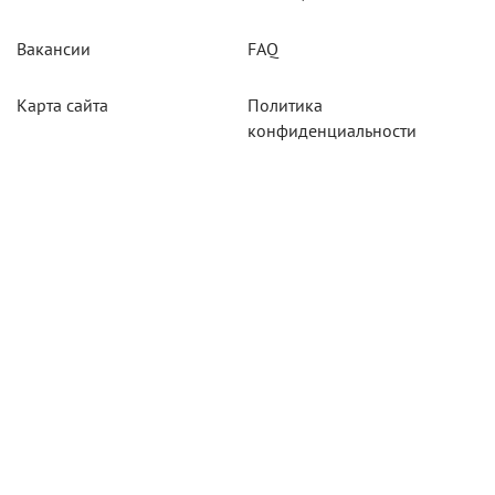
Вакансии
FAQ
Карта сайта
Политика
конфиденциальности
Акции
Системы мониторинга
Оборудование
Агротехнологии
Карты для тахографов
Навигационнное
оборудование
Тахографическое
оборудование