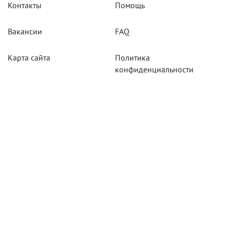
Контакты
Помощь
Вакансии
FAQ
Карта сайта
Политика
конфиденциальности
Акции
Системы мониторинга
Оборудование
Агротехнологии
Карты для тахографов
Навигационнное
оборудование
Тахографическое
оборудование