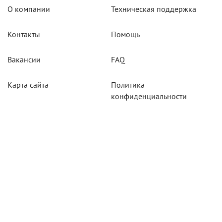
О компании
Техническая поддержка
Контакты
Помощь
Вакансии
FAQ
Карта сайта
Политика
конфиденциальности
Акции
Системы мониторинга
Оборудование
Агротехнологии
Карты для тахографов
Навигационнное
оборудование
Тахографическое