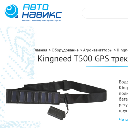
Главная
Оборудование
Агронавигаторы
Kingn
Kingneed T500 GPS тре
Вод
Kin
пол
бат
рег
дру
Чита