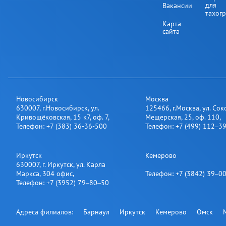
для
Вакансии
тахог
Карта
сайта
Новосибирск
Москва
630007
,
г.Новосибирск
,
ул.
125466
,
г.Москва
,
ул. Сок
Кривощёковская, 15 к7, оф. 7
,
Мещерская, 25​, оф. 110
,
Телефон:
+7 (383) 36-36-500
Телефон:
+7 (499) 112‒3
Иркутск
Кемерово
630007
,
г. Иркутск
,
ул. Карла
Маркса, 304 офис
,
Телефон:
+7 (3842) 39‒0
Телефон:
+7 (3952) 79‒80‒50
Адреса филиалов:
Барнаул
Иркутск
Кемерово
Омск